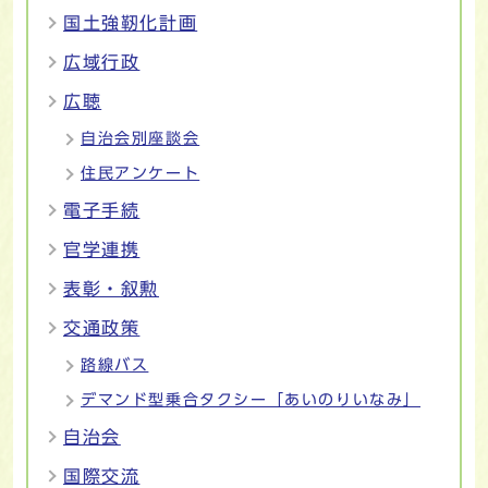
国土強靭化計画
広域行政
広聴
自治会別座談会
住民アンケート
電子手続
官学連携
表彰・叙勲
交通政策
路線バス
デマンド型乗合タクシー「あいのりいなみ」
自治会
国際交流