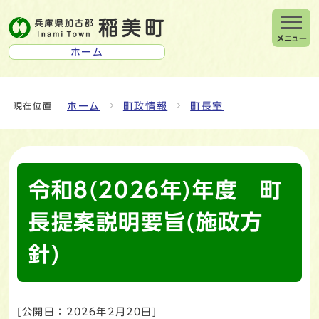
メニュー
ホーム
ホーム
町政情報
町長室
現在位置
令和8(2026年)年度 町
長提案説明要旨(施政方
針)
[公開日：
2026年2月20日
]