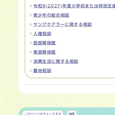
令和9(2027)年度小学校または特別
青少年の総合相談
ヤングケアラーに関する相談
人権相談
西部隣保館
東部隣保館
消費生活に関する相談
農地相談
マイページ
このページをチェックする
編集