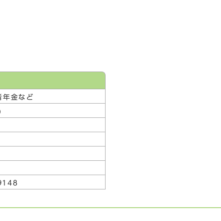
者年金など
)
148