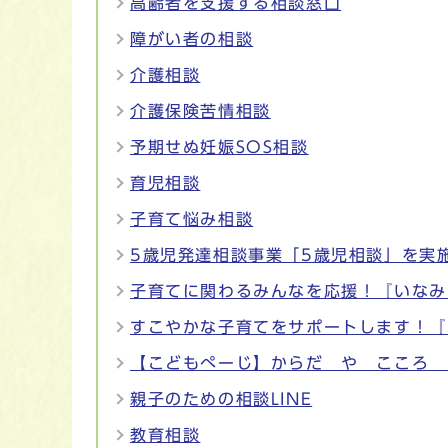
高齢者を支援する相談窓口
障がい者の相談
介護相談
介護保険苦情相談
予期せぬ妊娠SOS相談
育児相談
子育て悩み相談
5歳児発達相談事業「5歳児相談」を実
子育てに関わるみんなを応援！『いなみ
すこやかな子育てをサポートします！『
【こどもぺーじ】からだ や こころ 
親子のための相談LINE
教育相談