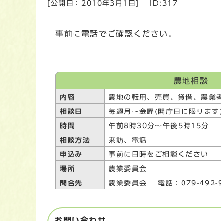
[公開日：
2010年3月1日
]
ID:317
事前に電話でご確認ください。
農地相談
内容
農地の転用、売買、貸借、農業
相談日
毎週月～金曜(開庁日に限ります
時間
午前8時30分～午後5時15分
相談方法
来訪、電話
申込み
事前に日時をご相談ください
場所
農業委員会
問合先
農業委員会 電話：079-492-9
お問い合わせ