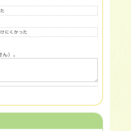
った
つけにくかった
せん）。