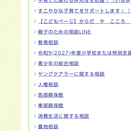
子育てに関わるみんなを応援！『いなみ
すこやかな子育てをサポートします！『
【こどもぺーじ】からだ や こころ 
親子のための相談LINE
教育相談
令和9(2027)年度小学校または特別
青少年の総合相談
ヤングケアラーに関する相談
人権相談
西部隣保館
東部隣保館
消費生活に関する相談
農地相談