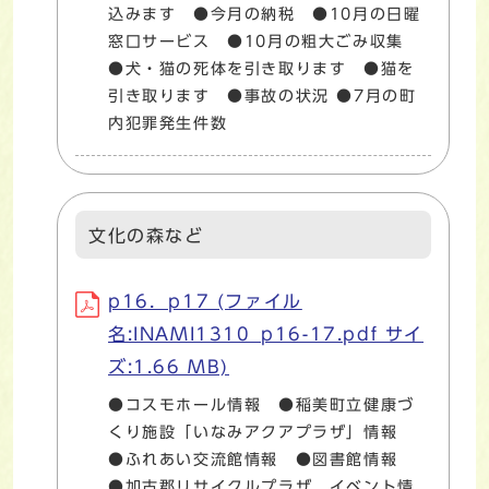
込みます ●今月の納税 ●10月の日曜
窓口サービス ●10月の粗大ごみ収集
●犬・猫の死体を引き取ります ●猫を
引き取ります ●事故の状況 ●7月の町
内犯罪発生件数
文化の森など
p16．p17 (ファイル
名:INAMI1310_p16-17.pdf サイ
ズ:1.66 MB)
●コスモホール情報 ●稲美町立健康づ
くり施設「いなみアクアプラザ」情報
●ふれあい交流館情報 ●図書館情報
●加古郡リサイクルプラザ イベント情