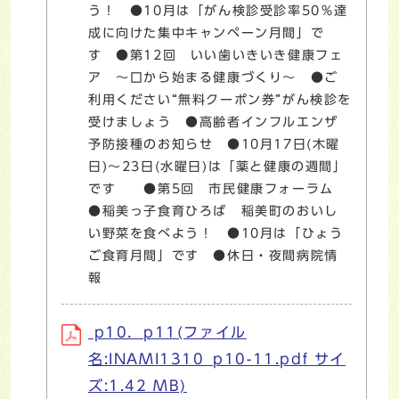
う！ ●10月は「がん検診受診率50％達
成に向けた集中キャンペーン月間」で
す ●第12回 いい歯いきいき健康フェ
ア ～口から始まる健康づくり～ ●ご
利用ください“無料クーポン券”がん検診を
受けましょう ●高齢者インフルエンザ
予防接種のお知らせ ●10月17日(木曜
日)～23日(水曜日)は「薬と健康の週間」
です ●第5回 市民健康フォーラム
●稲美っ子食育ひろば 稲美町のおいし
い野菜を食べよう！ ●10月は「ひょう
ご食育月間」です ●休日・夜間病院情
報
p10．p11(ファイル
名:INAMI1310_p10-11.pdf サイ
ズ:1.42 MB)