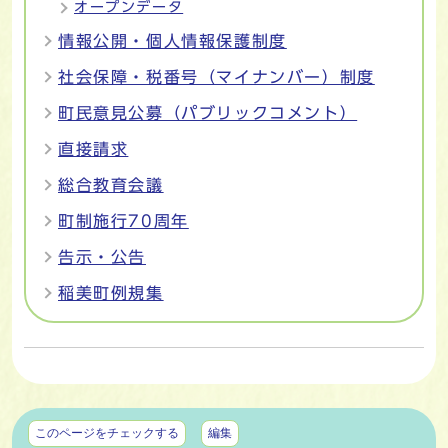
オープンデータ
情報公開・個人情報保護制度
社会保障・税番号（マイナンバー）制度
町民意見公募（パブリックコメント）
直接請求
総合教育会議
町制施行70周年
告示・公告
稲美町例規集
マイページ
このページをチェックする
編集