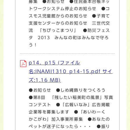
募集 ●お知らせ ●住民基本台帳ネッ
トワークシステム停止のお知らせ ●コ
スモス児童館からのお知らせ ●子育て
支援センターからのお知らせ 三世代交
流 「ちびっこまつり」 ●防災フェス
タ 2013 みんなの町はみんなで守ろ
p14．p15 (ファイル
名:INAMI1310_p14-15.pdf サイ
ズ:1.16 MB)
●お知らせ ●しめ縄飾りをつくろう
●第8回 「残したい稲美町の風景」写真
コンテスト ●「広報いなみ」広告掲載
企業等を募集します ●「あいわーく
かこがわ」加入事業所募集 ●あなたの
ペットが迷子になったら・・・ ●振り