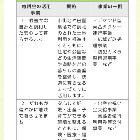
寄附金の活用
概略
事業の一例
事業
1．緑豊かな
市街地や田園
・デマンド型
自然と調和し
集落での調和
乗合タクシー
た安心して暮
のとれた土地
運行事業
らせるまち
利用を推進す
・広域ごみ処
るとともに、
理事業
住宅や公園な
・防犯カメラ
どの生活空間
整備運用事
や道路などの
業 など
暮らしの基盤
を整備し、快
適に暮らせる
まちづくりに
活用します。
2．だれもが
安心して妊
・出産お祝い
健やかに地域
娠・出産・子
金支給事業
で暮らせるま
育てができる
・高齢者優待
ち
環境を整える
利用券等交付
とともに、保
事業 など
険・医療・福