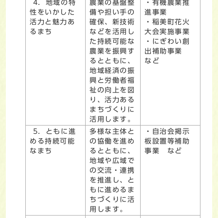
4．地域の特
農業の基盤整
・有機農業推
性をいかした
備や担い手の
進事業
活力と魅力あ
確保、新技術
・稲美町花火
るまち
などを活用し
大会実施事業
た持続可能な
・にぎわい創
農業を振興す
出補助事業
るとともに、
など
地域経済の振
興と労働者福
祉の向上を図
り、活力ある
まちづくりに
活用します。
5．ともに進
多様な主体と
・自治会掲示
める持続可能
の協働を進め
板設置等補助
なまち
るとともに、
事業 など
地域や広域で
の交流・連携
を推進し、と
もに進めるま
ちづくりに活
用します。