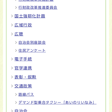
行財政改革推進委員会
国土強靭化計画
広域行政
広聴
自治会別座談会
住民アンケート
電子手続
官学連携
表彰・叙勲
交通政策
路線バス
デマンド型乗合タクシー「あいのりいなみ」
自治会