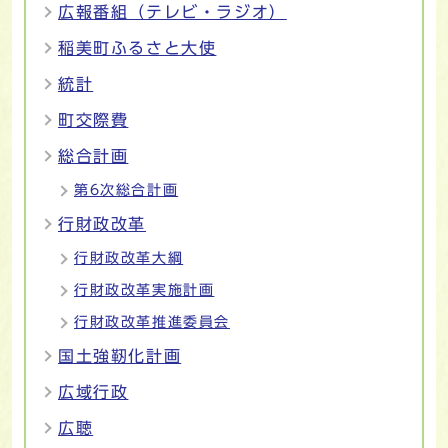
広報番組（テレビ・ラジオ）
稲美町ふるさと大使
統計
町交際費
総合計画
第6次総合計画
行財政改革
行財政改革大綱
行財政改革実施計画
行財政改革推進委員会
国土強靭化計画
広域行政
広聴