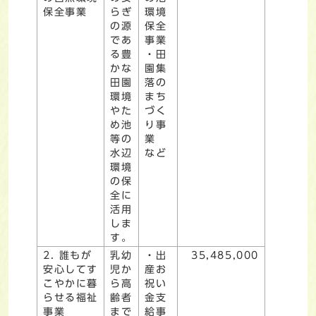
保全事業
らぎ
環境
の源
保全
であ
事業
る豊
・田
かな
園集
田園
落の
環境
まち
やた
づく
め池
り事
等の
業
水辺
など
環境
の保
全に
活用
しま
す。
2. 誰もが
乳幼
・出
35,485,000
安心してす
児か
産お
こやかに暮
ら高
祝い
らせる福祉
齢者
金支
事業
まで
給事