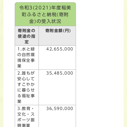
令和3(2021)年度稲美
町ふるさと納税(寄附
金)の受入状況
寄附金の
寄附金額(円)
使途の指
定
1.水と緑
42,655,000
の自然環
境保全事
業
2.誰もが
35,485,000
安心して
すこやか
に暮らせ
る福祉事
業
3.教育・
36,590,000
文化・ス
ポーツ振
興事業