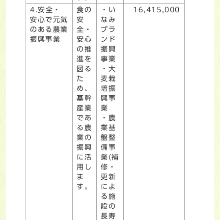
4.安全・
食の
・い
16,415,000
安心で元気
安
なみ
のある農業
全・
ブラ
振興事業
安心
ンド
の推
振興
進を
事業
図る
・大
た
麦栽
め、
培振
基幹
興事
産業
業
であ
・農
る農
業基
業の
盤整
振興
備事
に活
業(補
用し
修・
ま
更新
す。
によ
る施
設の
長寿