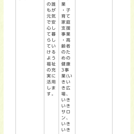
の誰
業
もが
・子
元気
育て
で安
家庭
心し
支援
て暮
事業
らし
・高
てい
齢者
ける
のた
よう
めの
福祉
健康
の充
3事
実に
業(い
活用
きい
しま
き広
す。
場、
いき
いき
サロ
ン、
いき
いき