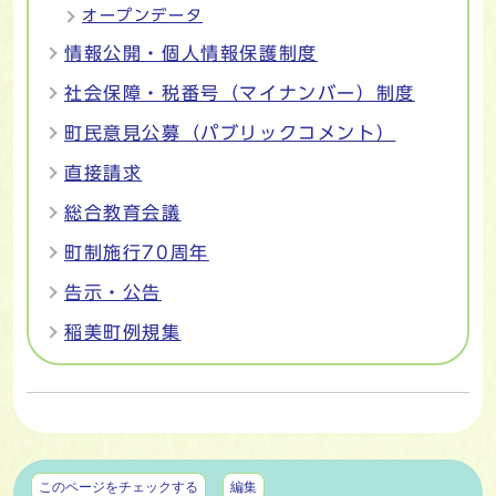
オープンデータ
情報公開・個人情報保護制度
社会保障・税番号（マイナンバー）制度
町民意見公募（パブリックコメント）
直接請求
総合教育会議
町制施行70周年
告示・公告
稲美町例規集
マイページ
このページをチェックする
編集