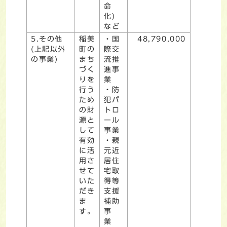
命
化)
など
5.その他
稲美
・国
48,790,000
(上記以外
町の
際交
の事業)
まち
流推
づく
進事
りを
業
行う
・防
ため
犯パ
の財
トロ
源と
ール
して
事業
有効
・親
に活
元近
用さ
居住
せて
宅取
いた
得等
だき
支援
ま
補助
す。
事
業