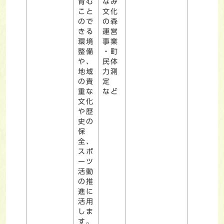
育む
なみ
こと
文化
ので
の森
きる
運営
環境
事業
整備
・町
や、
民体
地域
力測
の貴
定
重な
など
文化
や歴
史の
保
全、
スポ
ーツ
活動
の推
進に
活用
しま
す。