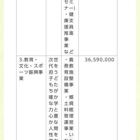
セミ
ナー)
・健
康支
援員
推進
事
業
など
3.教育・
次世
・義
36,590,000
文化・スポ
代を
務教
ーツ振興事
担う
育施
業
子ど
設整
もた
備事
ちが
業
確か
・郷
な学
土資
力と
料館
心豊
管理
かな
運営
人間
事業
性を
・い