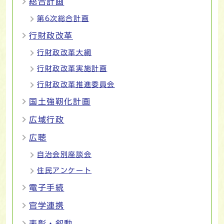
総合計画
第6次総合計画
行財政改革
行財政改革大綱
行財政改革実施計画
行財政改革推進委員会
国土強靭化計画
広域行政
広聴
自治会別座談会
住民アンケート
電子手続
官学連携
表彰・叙勲