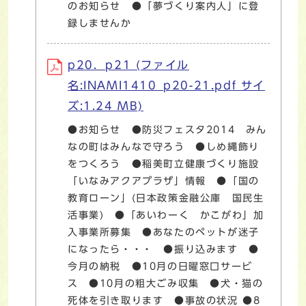
のお知らせ ●「夢づくり案内人」に登
録しませんか
p20．p21 (ファイル
名:INAMI1410_p20-21.pdf サイ
ズ:1.24 MB)
●お知らせ ●防災フェスタ2014 みん
なの町はみんなで守ろう ●しめ縄飾り
をつくろう ●稲美町立健康づくり施設
「いなみアクアプラザ」情報 ●「国の
教育ローン」(日本政策金融公庫 国民生
活事業) ●「あいわーく かこがわ」加
入事業所募集 ●あなたのペットが迷子
になったら・・・ ●振り込みます ●
今月の納税 ●10月の日曜窓口サービ
ス ●10月の粗大ごみ収集 ●犬・猫の
死体を引き取ります ●事故の状況 ●8