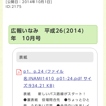
[公開日：
2014年10月1日
]
ID:2175
広報いなみ 平成26(2014)
年 10月号
表紙
p1．p.24 (ファイル
名:INAMI1410_p01-24.pdf サイ
ズ:934.21 KB)
表紙 新しいバス路線がスタート！
●裏表紙 役場問合先 ●ちょっとひと
息 ふれあい文芸 ●今月のいちおしイ