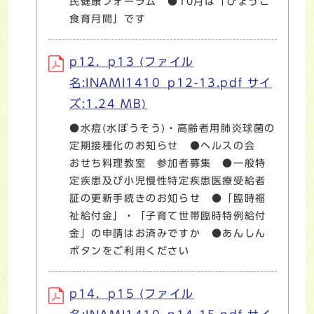
民健康フォーラム ●10月は「ひょうご
食育月間」です
p12．p13 (ファイル
名:INAMI1410_p12-13.pdf サイ
ズ:1.24 MB)
●水痘(水ぼうそう)・高齢者用肺炎球菌の
定期接種化のお知らせ ●ヘルスの会
おせち料理教室 参加者募集 ●一般特
定疾患及び小児慢性特定疾患医療受給者
証の更新手続きのお知らせ ●「臨時福
祉給付金」・「子育て世帯臨時特例給付
金」の申請はお済みですか ●あんしん
ボタンをご利用ください
p14．p15 (ファイル