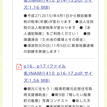
名:INAMI1410_p14-15.pdf サイ
ズ:1.16 MB)
●平成27(2015)年4月1日から軽自動車
税の税率(年額)が変わります ●法人住民
税の法人税割税率が変わります ●「本
人通知制度」をご利用ください！ ●環
境講演会『ため池の環境とその保全』
●津波防災の日(11月5日)に緊急地震速報
の訓練を実施します！
p16．p17 (ファイル
名:INAMI1410_p16-17.pdf サイ
ズ:1.56 MB)
●親元に住もう！(稲美町親元近居住宅取
得支援補助金) ●第9回「残したい稲美
町の風景」写真コンテスト ●あした天
気になぁれ ●再就職や起業を目指した